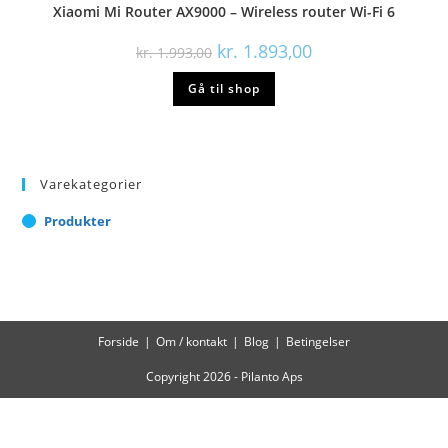
Xiaomi Mi Router AX9000 – Wireless router Wi-Fi 6
Den
Den
kr.
1.893,00
kr.
1.993,00
oprindelige
aktuelle
pris
pris
Gå til shop
var:
er:
kr. 1.993,00.
kr. 1.893,00.
Varekategorier
Produkter
Forside
Om / kontakt
Blog
Betingelser
Copyright 2026 - Pilanto Aps