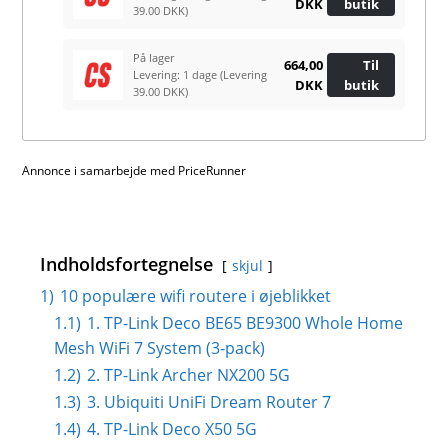
DKK
butik
39.00 DKK)
På lager
664,00
Til
Levering: 1 dage
(Levering
DKK
butik
39.00 DKK)
Annonce i samarbejde med PriceRunner
Indholdsfortegnelse
skjul
1)
10 populære wifi routere i øjeblikket
1.1)
1. TP-Link Deco BE65 BE9300 Whole Home
Mesh WiFi 7 System (3-pack)
1.2)
2. TP-Link Archer NX200 5G
1.3)
3. Ubiquiti UniFi Dream Router 7
1.4)
4. TP-Link Deco X50 5G