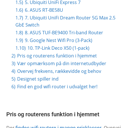
1.5)
5. Ubiquiti UniFi Express 7
1.6)
6. ASUS RT-BE58U
1.7)
7. Ubiquiti UniFi Dream Router 5G Max 2.5
GbE Switch
1.8)
8. ASUS TUF-BE9400 Tri-band Router
1.9)
9. Google Nest Wifi Pro (3-Pack)
1.10)
10. TP-Link Deco X50 (1-pack)
2)
Pris og routerens funktion i hjemmet
3)
Vær opmærksom på din internetudbyder
4)
Overvej frekvens, rækkevidde og behov
5)
Designet spiller ind
6)
Find en god wifi router i udvalget her!
Pris og routerens funktion i hjemmet
Der
findes wifi routere i mange prisklasser
. Overvej