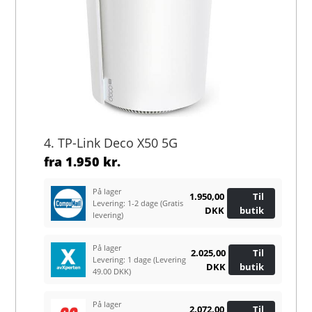
4. TP-Link Deco X50 5G
fra
1.950 kr.
På lager
1.950,00
Til
Levering: 1-2 dage
(Gratis
DKK
butik
levering)
På lager
2.025,00
Til
Levering: 1 dage
(Levering
DKK
butik
49.00 DKK)
På lager
2.072,00
Til