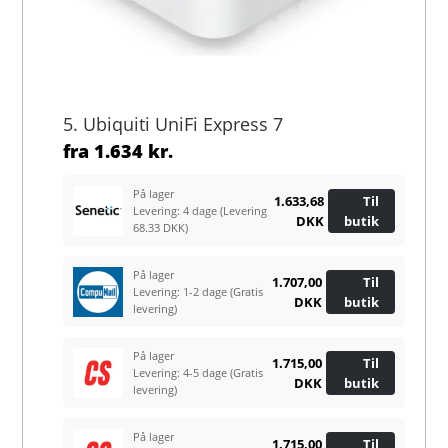
5. Ubiquiti UniFi Express 7
fra
1.634 kr.
På lager
1.633,68
Til
Levering: 4 dage
(Levering
DKK
butik
68.33 DKK)
På lager
1.707,00
Til
Levering: 1-2 dage
(Gratis
DKK
butik
levering)
På lager
1.715,00
Til
Levering: 4-5 dage
(Gratis
DKK
butik
levering)
På lager
1.715,00
Til