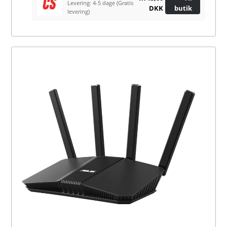
Levering: 4-5 dage
(Gratis
DKK
butik
levering)