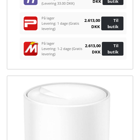
DKK
butik
(Levering 33.00 DKK)
På lager
2.613,00
Til
Levering: 1 dage
(Gratis
DKK
butik
levering)
På lager
2.613,00
Til
Levering: 1-2 dage
(Gratis
DKK
butik
levering)