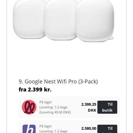
9. Google Nest Wifi Pro (3-Pack)
fra
2.399 kr.
På lager
2.399,25
Til
Levering: 1-2 dage
DKK
butik
(Levering 49.00 DKK)
På lager
2.580,00
Til
Levering: 1-2 dage