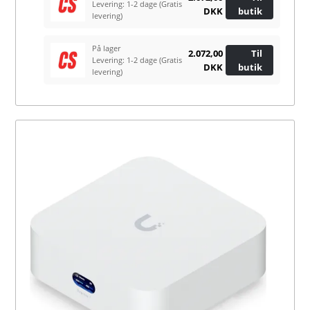
Levering: 1-2 dage
(Gratis
DKK
butik
levering)
På lager
2.072,00
Til
Levering: 1-2 dage
(Gratis
DKK
butik
levering)