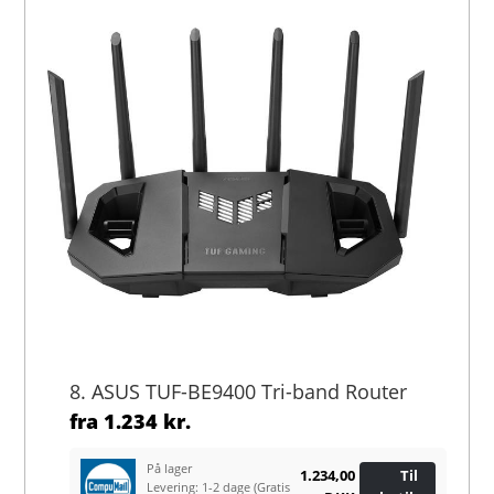
8. ASUS TUF-BE9400 Tri-band Router
fra
1.234 kr.
På lager
1.234,00
Til
Levering: 1-2 dage
(Gratis