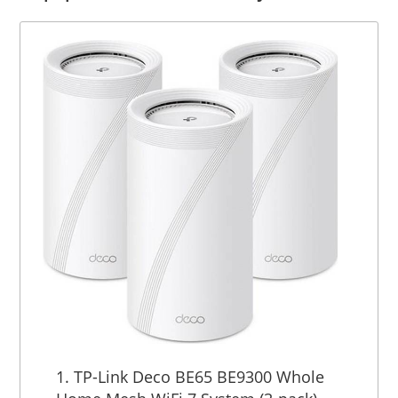
1. TP-Link Deco BE65 BE9300 Whole