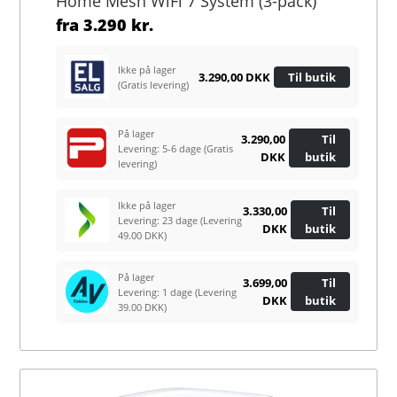
Home Mesh WiFi 7 System (3-pack)
fra
3.290 kr.
Ikke på lager
3.290,00 DKK
Til butik
(Gratis levering)
På lager
3.290,00
Til
Levering: 5-6 dage
(Gratis
DKK
butik
levering)
Ikke på lager
3.330,00
Til
Levering: 23 dage
(Levering
DKK
butik
49.00 DKK)
På lager
3.699,00
Til
Levering: 1 dage
(Levering
DKK
butik
39.00 DKK)