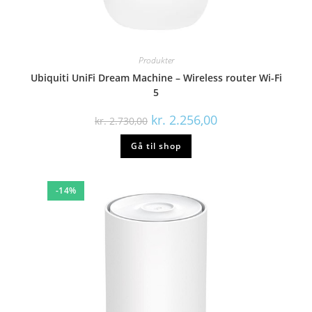
Produkter
Ubiquiti UniFi Dream Machine – Wireless router Wi-Fi
5
kr.
2.256,00
kr.
2.730,00
Gå til shop
-14%