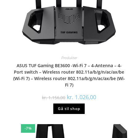
Produkter
ASUS TUF Gaming BE3600 -Wi-Fi 7 – 4-Antenna – 4-
Port switch – Wireless router 802.11a/b/g/n/ac/ax/be
(Wi-Fi 7) – Wireless router 802.11a/b/g/n/ac/ax/be (Wi-
Fi 7)
kr.
1.026,00
kr.
1.156,00
Gå til shop
-7%