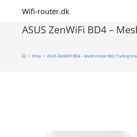
Skip
Wifi-router.dk
to
content
ASUS ZenWiFi BD4 – Mesh 
>
Shop
>
ASUS ZenWiFi BD4 – Mesh router 802.11a/b/g/n/ac