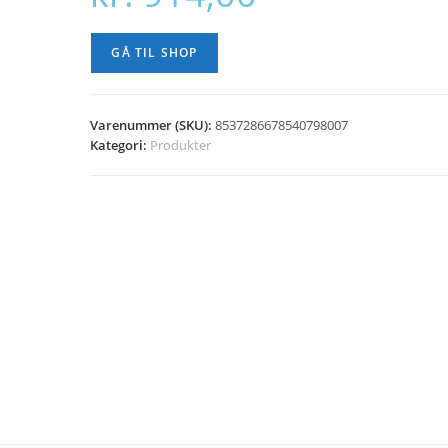
GÅ TIL SHOP
Varenummer (SKU):
8537286678540798007
Kategori:
Produkter