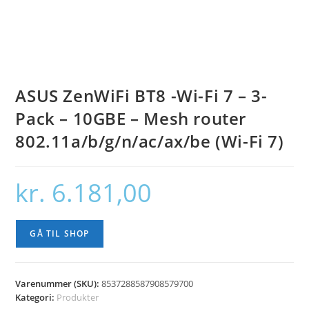
ASUS ZenWiFi BT8 -Wi-Fi 7 – 3-
Pack – 10GBE – Mesh router
802.11a/b/g/n/ac/ax/be (Wi-Fi 7)
kr.
6.181,00
GÅ TIL SHOP
Varenummer (SKU):
8537288587908579700
Kategori:
Produkter