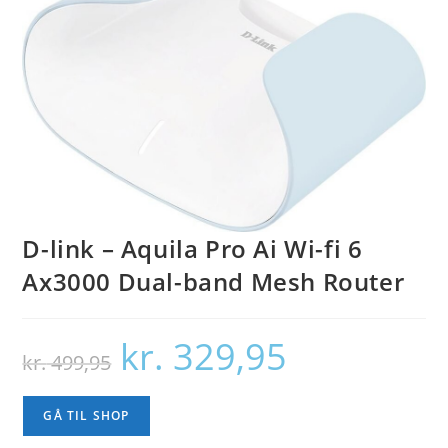
D-link – Aquila Pro Ai Wi-fi 6
Ax3000 Dual-band Mesh Router
kr.
329,95
Den
Den
kr.
499,95
oprindelige
aktuelle
pris
pris
var:
er:
kr. 499,95.
kr. 329,95.
GÅ TIL SHOP