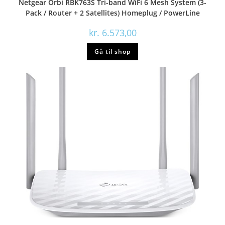
Netgear Orbi RBK763S Tri-band WiFi 6 Mesh System (3-
Pack / Router + 2 Satellites) Homeplug / PowerLine
kr.
6.573,00
Gå til shop