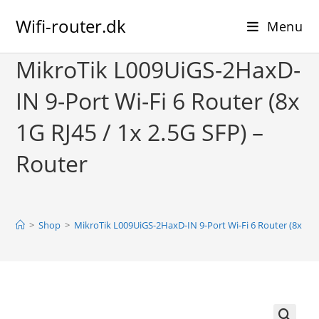
Skip
Wifi-router.dk
to
Menu
content
MikroTik L009UiGS-2HaxD-
IN 9-Port Wi-Fi 6 Router (8x
1G RJ45 / 1x 2.5G SFP) –
Router
>
Shop
>
MikroTik L009UiGS-2HaxD-IN 9-Port Wi-Fi 6 Router (8x 1G R