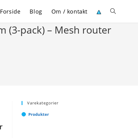
Forside
Blog
Om / kontakt
Toggle
 (3-pack) – Mesh router
website
search
Varekategorier
Produkter
r