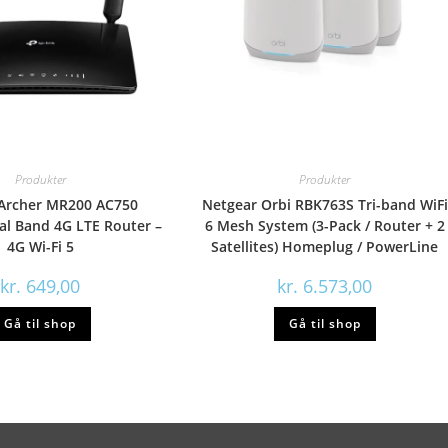
Produkter
Produkter
 Archer MR200 AC750
Netgear Orbi RBK763S Tri-band WiFi
al Band 4G LTE Router –
6 Mesh System (3-Pack / Router + 2
4G Wi-Fi 5
Satellites) Homeplug / PowerLine
kr.
649,00
kr.
6.573,00
Gå til shop
Gå til shop