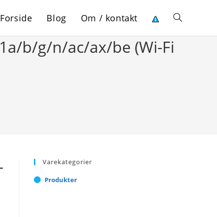
Forside
Blog
Om / kontakt
Toggle
1a/b/g/n/ac/ax/be (Wi-Fi
website
search
Varekategorier
-
Produkter
i