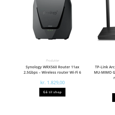
Produkter
Synology WRX560 Router 11ax
TP-Link Ar
2.5Gbps – Wireless router Wi-Fi 6
MU-MIMO Gig
kr.
1.829,00
Gå til shop