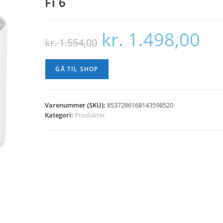
Fi 6
kr.
1.498,00
Den
Den
kr.
1.554,00
oprindelige
aktuell
pris
pris
var:
er:
kr. 1.554,00.
kr. 1.4
GÅ TIL SHOP
Varenummer (SKU):
8537286168143598520
Kategori:
Produkter