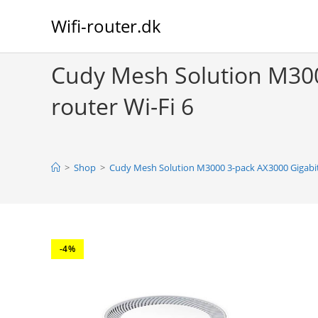
Skip
Wifi-router.dk
to
content
Cudy Mesh Solution M300
router Wi-Fi 6
>
Shop
>
Cudy Mesh Solution M3000 3-pack AX3000 Gigabit 
-4%