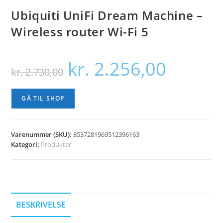
Ubiquiti UniFi Dream Machine –
Wireless router Wi-Fi 5
kr.
2.256,00
Den
Den
kr.
2.730,00
oprindelige
aktuelle
pris
pris
var:
er:
kr. 2.730,00.
kr. 2.256,00.
GÅ TIL SHOP
Varenummer (SKU):
8537281969512396163
Kategori:
Produkter
BESKRIVELSE