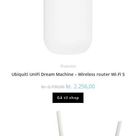
Produkter
Ubiquiti UniFi Dream Machine – Wireless router Wi-Fi 5
Den
Den
kr.
2.256,00
kr.
2.730,00
oprindelige
aktuelle
pris
pris
Gå til shop
var:
er:
kr. 2.730,00.
kr. 2.256,00.