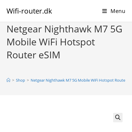
Skip
Wifi-router.dk
to
Menu
content
Netgear Nighthawk M7 5G
Mobile WiFi Hotspot
Router eSIM
>
Shop
>
Netgear Nighthawk M7 5G Mobile WiFi Hotspot Router e
🔍