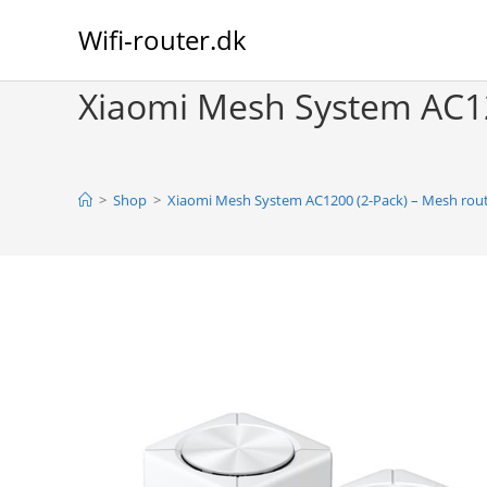
Skip
Wifi-router.dk
to
content
Xiaomi Mesh System AC120
>
Shop
>
Xiaomi Mesh System AC1200 (2-Pack) – Mesh route