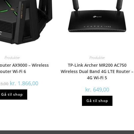
Produkter
Produkter
outer AX9000 – Wireless
TP-Link Archer MR200 AC750
router Wi-Fi 6
Wireless Dual Band 4G LTE Router –
4G Wi-Fi 5
Den
Den
kr.
1.866,00
3,00
oprindelige
aktuelle
kr.
649,00
pris
pris
Gå til shop
var:
er:
kr. 1.993,00.
kr. 1.866,00.
Gå til shop