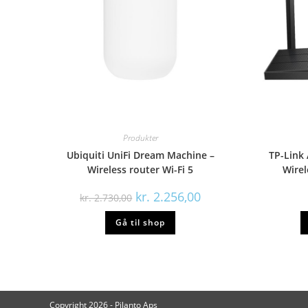
Produkter
Ubiquiti UniFi Dream Machine –
TP-Link
Wireless router Wi-Fi 5
Wirel
Den
Den
kr.
2.256,00
kr.
2.730,00
oprindelige
aktuelle
pris
pris
Gå til shop
var:
er:
kr. 2.730,00.
kr. 2.256,00.
Copyright 2026 - Pilanto Aps