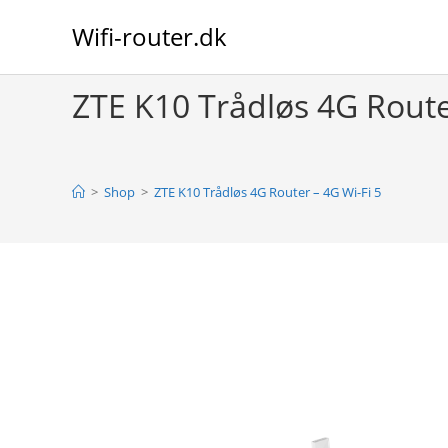
Skip
Wifi-router.dk
to
content
ZTE K10 Trådløs 4G Route
>
Shop
>
ZTE K10 Trådløs 4G Router – 4G Wi-Fi 5