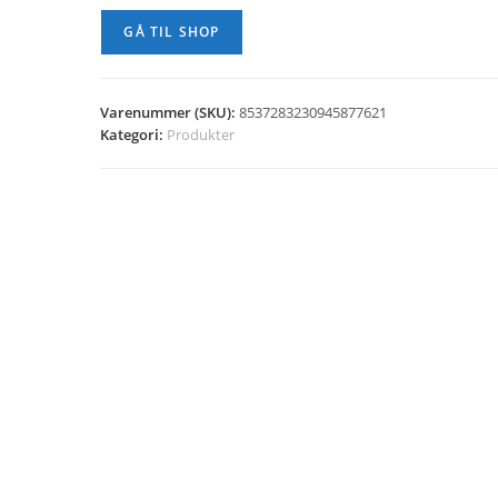
GÅ TIL SHOP
Varenummer (SKU):
8537283230945877621
Kategori:
Produkter